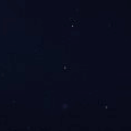
适合专业数据分析师
全时段4K超清直播
专家级预测模型参考
球员热区与xG数据
专属数据报告下载
立即订阅