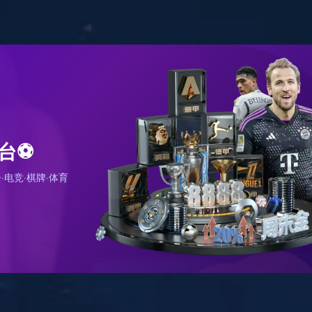
实时比分
与
讯更新和实时赛事直播。我们
数据预测、高清流畅直播及活
脉搏。