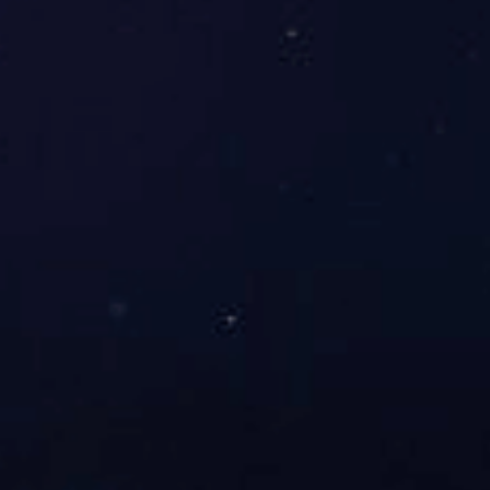
适合资深爱好者
无广告高清直播
进球/红黄牌即时推送
深度数据分析模块
优先参与社区讨论
立即订阅