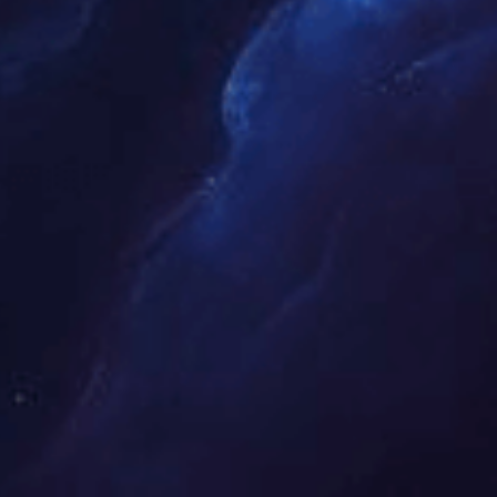
深度数据与历
球员个人数据、xG预期
球队控球率、传球成功率
海量历史交锋记录与近期
实时比赛动态统计，数据
探索深度数据