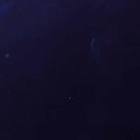
史交锋
进球、射门热区
深度分析
状态对比
颗粒度极细