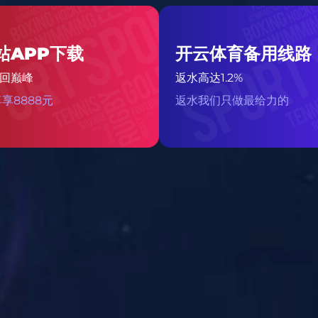
核心功能亮点
全方位覆盖您对足球的所有需求