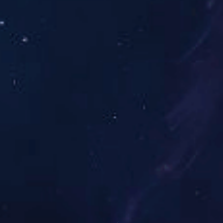
⚡
闪电比分
毫秒级数据同步，实时推送进
提供
球、红黄牌、点球等关键事件，
帧流
确保你始终在比赛现场。