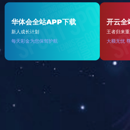
立即体验
查看赛程
✓
无需注册，即刻体验部分赛事实时数据