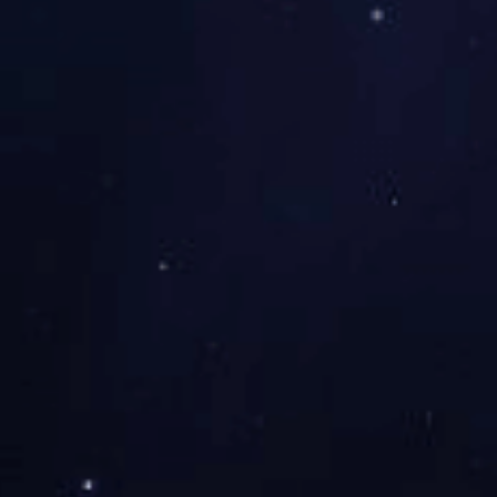
适合普通球迷
实时比分推送
基础赛事数据
标准画质直播
社区基础参与
立即开始